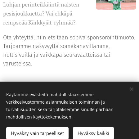
Lohjan perinteikkäintä naisten
pesisjoukkuetta? Vai ehkäpä
rempseää Kärkkyjät-ryhmää?
Ota yhteyttä, niin etsitään sopiva sponsorointimuoto.
Tarjoamme näkyvyyttä somekanavillamme,
nettisivuilla ja vaikkapa seuravaatteissa tai
varusteissa.
Share
Käytämme evästeitä mahdollistaaksemme
verkkosivustomme asianmukaisen toiminnan ja
turvallisuuden sekä tarjotaksemme sinulle parhaan
mahdollisen käyttökokemuksen.
© 2022 Kuvat: @makeprkl / ViKi-Pesis / @starpassphotos
ViKi Pesis
Hyväksy vain tarpeelliset
Hyväksy kaikki
Luotu
Webnodella
Evästeet